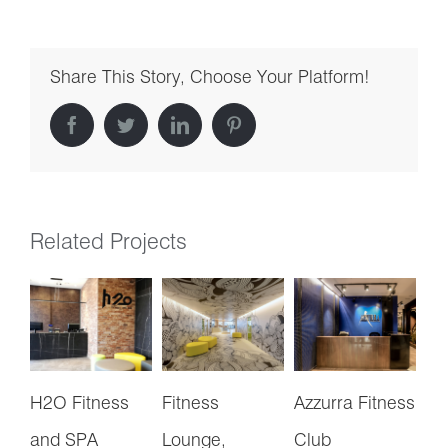
Share This Story, Choose Your Platform!
facebook
twitter
linkedin
pinterest
Related Projects
H2O Fitness
Fitness
Azzurra Fitness
UP
Mag
and SPA
Lounge,
Club