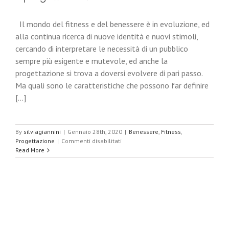
Il mondo del fitness e del benessere è in evoluzione, ed
alla continua ricerca di nuove identità e nuovi stimoli,
cercando di interpretare le necessità di un pubblico
Il progetto sostenibile di WELLNESS 7.0
sempre più esigente e mutevole, ed anche la
progettazione si trova a doversi evolvere di pari passo.
Ma quali sono le caratteristiche che possono far definire
[...]
By
silviagiannini
|
Gennaio 28th, 2020
|
Benessere
,
Fitness
,
su
Progettazione
|
Commenti disabilitati
Il
Read More
progetto
sostenibile
di
WELLNESS
7.0